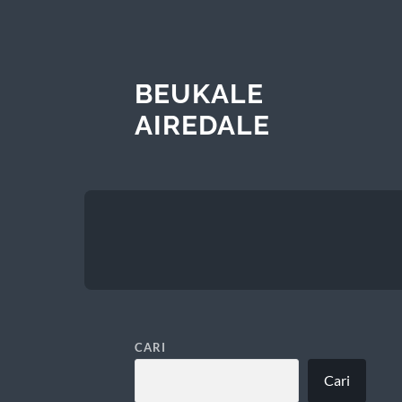
BEUKALE
AIREDALE
CARI
Cari