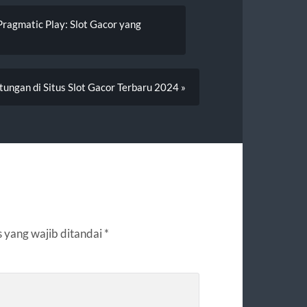
Pragmatic Play: Slot Gacor yang
ngan di Situs Slot Gacor Terbaru 2024 »
 yang wajib ditandai
*