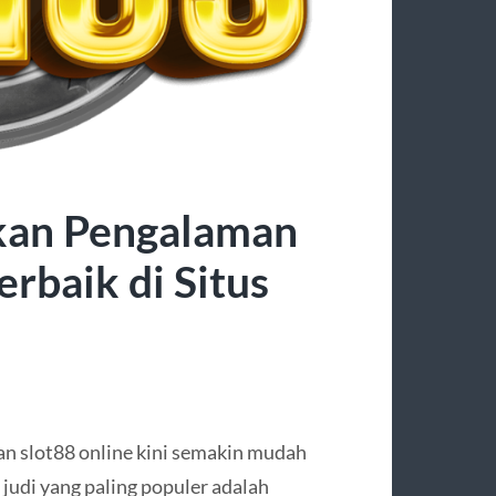
kan Pengalaman
rbaik di Situs
an slot88 online kini semakin mudah
judi yang paling populer adalah