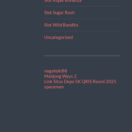
Slot Sugar Rush
Slot Wild Bandito
Uncategorized
nagahoki88
Mahjong Ways 2
Link Situs Depo 5K QRIS Resmi 2025
spaceman