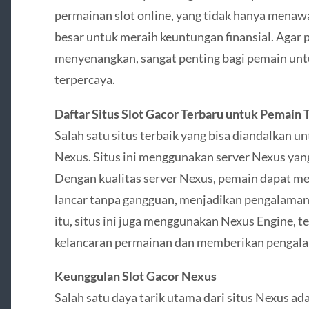
permainan slot online, yang tidak hanya menawa
besar untuk meraih keuntungan finansial. Aga
menyenangkan, sangat penting bagi pemain untu
terpercaya.
Daftar Situs Slot Gacor Terbaru untuk Pemain 
Salah satu situs terbaik yang bisa diandalkan un
Nexus. Situs ini menggunakan server Nexus yang 
Dengan kualitas server Nexus, pemain dapat m
lancar tanpa gangguan, menjadikan pengalaman
itu, situs ini juga menggunakan Nexus Engine, 
kelancaran permainan dan memberikan pengal
Keunggulan Slot Gacor Nexus
Salah satu daya tarik utama dari situs Nexus ada