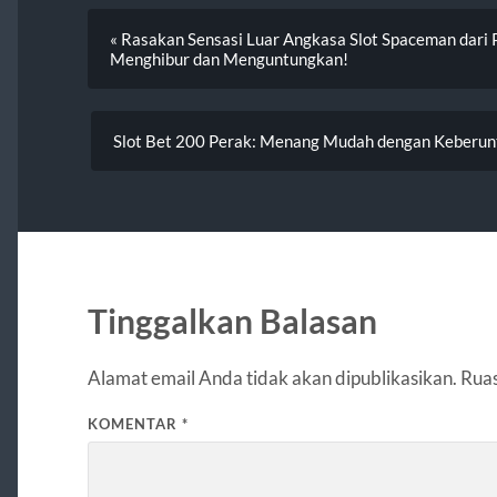
« Rasakan Sensasi Luar Angkasa Slot Spaceman dari 
Menghibur dan Menguntungkan!
Slot Bet 200 Perak: Menang Mudah dengan Keberuntu
Tinggalkan Balasan
Alamat email Anda tidak akan dipublikasikan.
Ruas
KOMENTAR
*