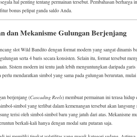
egala hal penting tentang permainan tersebut. Pembahasan berharga ini
 fitur bonus pelipat ganda saldo Anda.
n dan Mekanisme Gulungan Berjenjang
ncang slot Wild Bandito dengan format modern yang sangat dinamis b
lungan serta 4 baris secara konsisten. Selain itu, format tersebut meny
in. Sistem modern ini tentu jauh lebih menguntungkan daripada garis
a perlu mendaratkan simbol yang sama pada gulungan berurutan, mulai d
an berjenjang (
Cascading Reels
) membuat permainan ini terasa hidup 
simbol-simbol yang terlibat dalam kemenangan tersebut akan langsung
sung terisi oleh simbol-simbol baru yang jatuh dari atas. Mekanisme 
untun berkali-kali hanya dengan modal satu putaran saja.
di ini memiliki tingkat volatilitas yang masuk kategori sedang. Artin