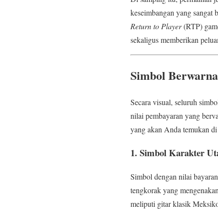
keseimbangan yang sangat ba
Return to Player
(RTP) game 
sekaligus memberikan pelua
Simbol Berwarna
Secara visual, seluruh simb
nilai pembayaran yang bervar
yang akan Anda temukan di
1. Simbol Karakter Ut
Simbol dengan nilai bayaran
tengkorak yang mengenakan t
meliputi gitar klasik Meksik