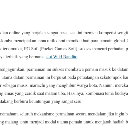
dian online yang berjalan sangat pesat saat ini memicu kompetisi seng
-lomba menciptakan tema unik demi memikat hati para pemain global. 
 terkemuka, PG Soft (Pocket Games Soft), sukses mencuri perhatian p
arya terbaik yang bernama
slot Wild Bandito
.
 mengagumkan, permainan ini sukses membawa pemain masuk ke dalam a
 utama dalam permainan ini berpusat pada petualangan sekelompok band
r sebagai musisi mariachi yang menghibur warga kota. Namun, mereka
 emas yang cerdik saat malam tiba. Hasilnya, kombinasi tema budaya
belakang berburu keuntungan yang sangat seru.
 memahami seluruh mekanisme permainan secara mendalam jika ingin 
g matang tentu menjadi modal utama pemain untuk menjarah hadiah besa