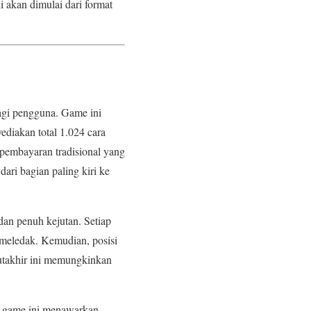
 akan dimulai dari format
agi pengguna. Game ini
ediakan total 1.024 cara
 pembayaran tradisional yang
ari bagian paling kiri ke
dan penuh kejutan. Setiap
 meledak. Kemudian, posisi
mutakhir ini memungkinkan
ya, game ini menawarkan