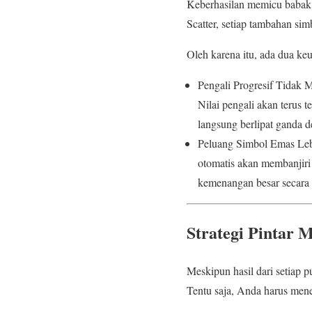
Keberhasilan memicu babak i
Scatter, setiap tambahan sim
Oleh karena itu, ada dua k
Pengali Progresif Tidak M
Nilai pengali akan terus 
langsung berlipat ganda d
Peluang Simbol Emas Lebi
otomatis akan membanjiri
kemenangan besar secara 
Strategi Pintar 
Meskipun hasil dari setiap 
Tentu saja, Anda harus mener