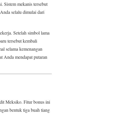
. Sistem mekanis tersebut
 Anda selalu dimulai dari
ekerja. Setelah simbol lama
baru tersebut kembali
simal selama kemenangan
saat Anda mendapat putaran
it Meksiko. Fitur bonus ini
engan bentuk tiga buah tiang