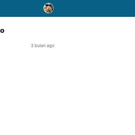
to
3 bulan ago