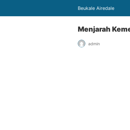
Beukale Airedale
Menjarah Keme
admin