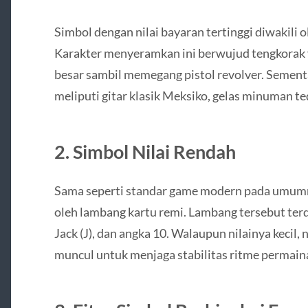
Simbol dengan nilai bayaran tertinggi diwakili 
Karakter menyeramkan ini berwujud tengkorak
besar sambil memegang pistol revolver. Sementar
meliputi gitar klasik Meksiko, gelas minuman te
2. Simbol Nilai Rendah
Sama seperti standar game modern pada umumnya
oleh lambang kartu remi. Lambang tersebut terdiri
Jack (J), dan angka 10. Walaupun nilainya kecil,
muncul untuk menjaga stabilitas ritme permain