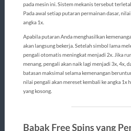
pada mesin ini. Sistem mekanis tersebut terleta
Pada awal setiap putaran permainan dasar, nilai
angka 1x.
Apabila putaran Anda menghasilkan kemenangan,
akan langsung bekerja. Setelah simbol lama mele
pengali otomatis meningkat menjadi 2x. Jika ru
menang, pengali akan naik lagi menjadi 3x, 4x, 
batasan maksimal selama kemenangan beruntun te
nilai pengali akan mereset kembali ke angka 1x
yang kosong.
Babak Free Spins yang P