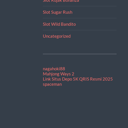
Slot Sugar Rush
Slot Wild Bandito
Uncategorized
nagahoki88
Mahjong Ways 2
Link Situs Depo 5K QRIS Resmi 2025
spaceman