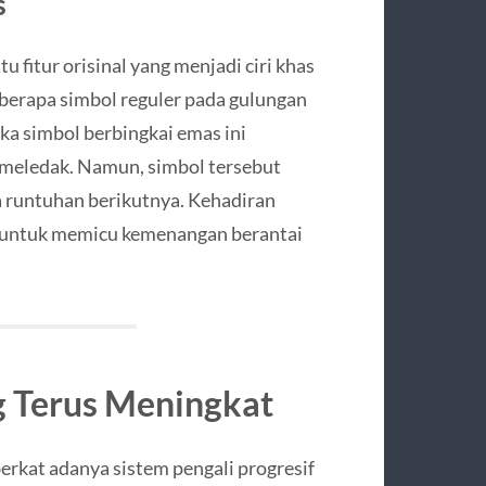
s
u fitur orisinal yang menjadi ciri khas
berapa simbol reguler pada gulungan
ika simbol berbingkai emas ini
 meledak. Namun, simbol tersebut
 runtuhan berikutnya. Kehadiran
 untuk memicu kemenangan berantai
 Terus Meningkat
kat adanya sistem pengali progresif