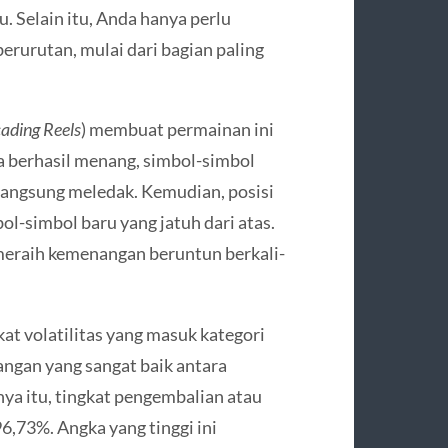
. Selain itu, Anda hanya perlu
rurutan, mulai dari bagian paling
ading Reels
) membuat permainan ini
da berhasil menang, simbol-simbol
langsung meledak. Kemudian, posisi
ol-simbol baru yang jatuh dari atas.
eraih kemenangan beruntun berkali-
kat volatilitas yang masuk kategori
ngan yang sangat baik antara
ya itu, tingkat pengembalian atau
6,73%. Angka yang tinggi ini