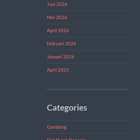
Juni 2026
Mei 2026
April 2026
Februari 2026
Januari 2026
April 2025
Categories
Gambling
Slot Rujak Bonanza