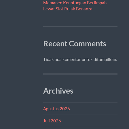
Memanen Keuntungan Berlimpah
Lewat Slot Rujak Bonanza
Recent Comments
Tidak ada komentar untuk ditampilkan.
Archives
Agustus 2026
Juli 2026