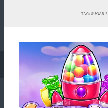
TAG:
SUGAR 