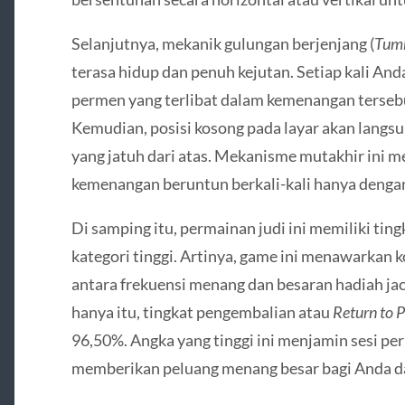
Selanjutnya, mekanik gulungan berjenjang (
Tumb
terasa hidup dan penuh kejutan. Setiap kali An
permen yang terlibat dalam kemenangan terseb
Kemudian, posisi kosong pada layar akan langsu
yang jatuh dari atas. Mekanisme mutakhir ini
kemenangan beruntun berkali-kali hanya dengan
Di samping itu, permainan judi ini memiliki ting
kategori tinggi. Artinya, game ini menawarkan
antara frekuensi menang dan besaran hadiah jack
hanya itu, tingkat pengembalian atau
Return to P
96,50%. Angka yang tinggi ini menjamin sesi per
memberikan peluang menang besar bagi Anda da