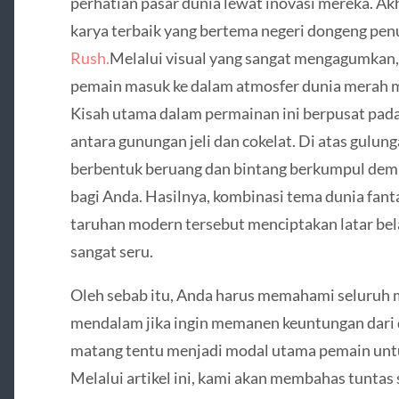
perhatian pasar dunia lewat inovasi mereka. Akh
karya terbaik yang bertema negeri dongeng p
Rush.
Melalui visual yang sangat mengagumkan
pemain masuk ke dalam atmosfer dunia merah 
Kisah utama dalam permainan ini berpusat pada
antara gunungan jeli dan cokelat. Di atas gulun
berbentuk beruang dan bintang berkumpul de
bagi Anda. Hasilnya, kombinasi tema dunia fan
taruhan modern tersebut menciptakan latar be
sangat seru.
Oleh sebab itu, Anda harus memahami seluruh
mendalam jika ingin memanen keuntungan dari
matang tentu menjadi modal utama pemain untu
Melalui artikel ini, kami akan membahas tuntas