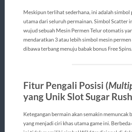
Meskipun terlihat sederhana, ini adalah simbol 
utama dari seluruh permainan. Simbol Scatter i
wujud sebuah Mesin Permen Telur otomatis yan
mendaratkan 3 atau lebih simbol mesin permen i
dibawa terbang menuju babak bonus Free Spins
Fitur Pengali Posisi (
Multip
yang Unik Slot Sugar Rus
Ketegangan bermain akan semakin memuncak ber
yang menjadi ciri khas utama game ini. Berbeda 