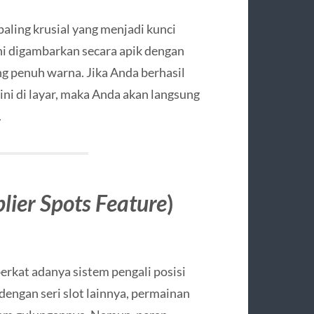
paling krusial yang menjadi kunci
ni digambarkan secara apik dengan
g penuh warna. Jika Anda berhasil
ni di layar, maka Anda akan langsung
.
lier Spots Feature
)
h
kat adanya sistem pengali posisi
dengan seri slot lainnya, permainan