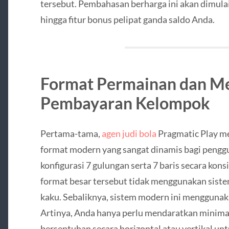
tersebut. Pembahasan berharga ini akan dimulai 
hingga fitur bonus pelipat ganda saldo Anda.
Format Permainan dan M
Pembayaran Kelompok
Pertama-tama,
agen judi bola
Pragmatic Play me
format modern yang sangat dinamis bagi peng
konfigurasi 7 gulungan serta 7 baris secara konsi
format besar tersebut tidak menggunakan siste
kaku. Sebaliknya, sistem modern ini mengguna
Artinya, Anda hanya perlu mendaratkan minimal
bersentuhan secara horizontal atau vertikal u