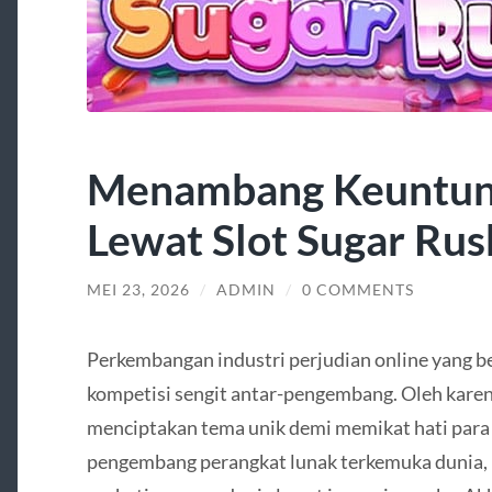
Menambang Keuntun
Lewat Slot Sugar Rus
MEI 23, 2026
/
ADMIN
/
0 COMMENTS
Perkembangan industri perjudian online yang be
kompetisi sengit antar-pengembang. Oleh kare
menciptakan tema unik demi memikat hati para 
pengembang perangkat lunak terkemuka dunia, 