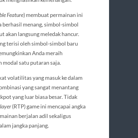
le Feature
) membuat permainan ini
da berhasil menang, simbol-simbol
ut akan langsung meledak hancur.
ng terisi oleh simbol-simbol baru
 memungkinkan Anda meraih
 modal satu putaran saja.
kat volatilitas yang masuk ke dalam
 kombinasi yang sangat menantang
pot yang luar biasa besar. Tidak
layer
(RTP) game ini mencapai angka
mainan berjalan adil sekaligus
lam jangka panjang.